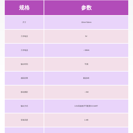
规格
参数
尺寸
22mm*16mm
工作电压
5V
工作电流
＜50MA
输出时间
可调
感应距离
最远5米
移动测距
＜5M
输出方式
3.3V高低电平可配置IO/UART
安装高度
1-4米