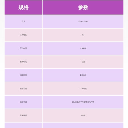
规格
参数
尺寸
25mm*25mm
工作电压
5V
工作电流
＜80MA
输出时间
可调
感应距离
最远5米
光控可选
CDS可选
输出方式
3.3V高低电平可配置IO/UART
安装高度
1-4米